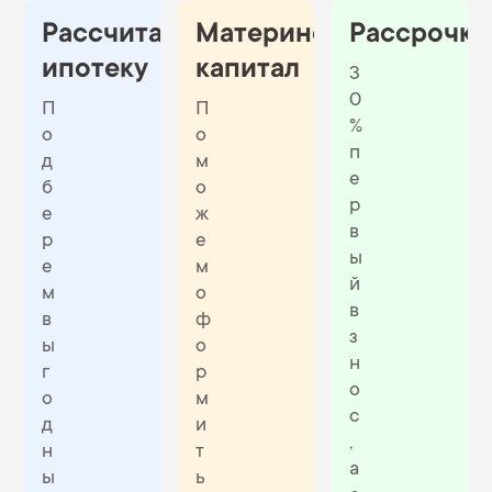
Рассчитать
Материнский
Рассрочка
ипотеку
капитал
3
0
П
П
%
о
о
п
д
м
е
б
о
р
е
ж
в
р
е
ы
е
м
й
м
о
в
в
ф
з
ы
о
н
г
р
о
о
м
с
д
и
,
н
т
а
ы
ь