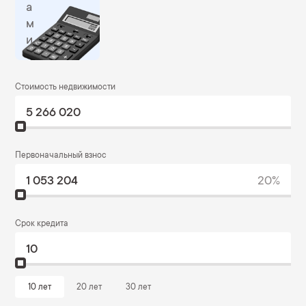
а
м
и
Стоимость недвижимости
5 266 020
Первоначальный взнос
1 053 204
20%
Срок кредита
10
10 лет
20 лет
30 лет