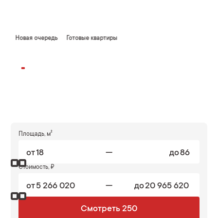
3,5%
Новая очередь
Готовые квартиры
Площадь, м²
—
от
до
Стоимость, ₽
—
от
до
Смотреть 250